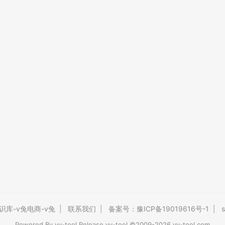
识库-v兔电商-v兔
|
联系我们
|
备案号：豫ICP备19019616号-1
|
s
Powered By
vv-tool
Release vv-tool ©2009-2026 vv-tool.com