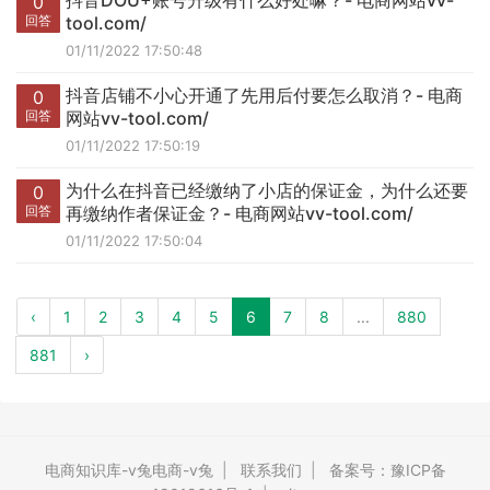
抖音DOU+账号升级有什么好处嘛？- 电商网站vv-
0
回答
tool.com/
01/11/2022 17:50:48
抖音店铺不小心开通了先用后付要怎么取消？- 电商
0
回答
网站vv-tool.com/
01/11/2022 17:50:19
为什么在抖音已经缴纳了小店的保证金，为什么还要
0
回答
再缴纳作者保证金？- 电商网站vv-tool.com/
01/11/2022 17:50:04
‹
1
2
3
4
5
6
7
8
...
880
881
›
电商知识库-v兔电商-v兔
|
联系我们
|
备案号：豫ICP备