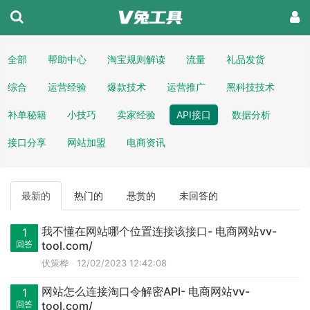
全部
帮助中心
淘宝规则解读
流量
礼品发货
综合
运营经验
爆款技术
运营推广
黑科技技术
补单秘籍
小技巧
卖家经验
API接口
数据分析
接口分享
网站加盟
电商资讯
最新的
热门的
悬赏的
未回答的
我不懂在网站哪个位置连接该接口- 电商网站vv-
1
回答
tool.com/
伏策桦
12/02/2023 12:42:08
网站怎么连接淘口令解密API- 电商网站vv-
1
回答
tool.com/