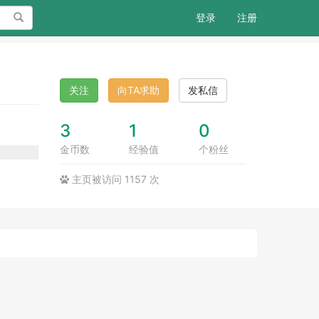
搜索
登录
注册
关注
向TA求助
发私信
3
1
0
金币数
经验值
个粉丝
主页被访问 1157 次