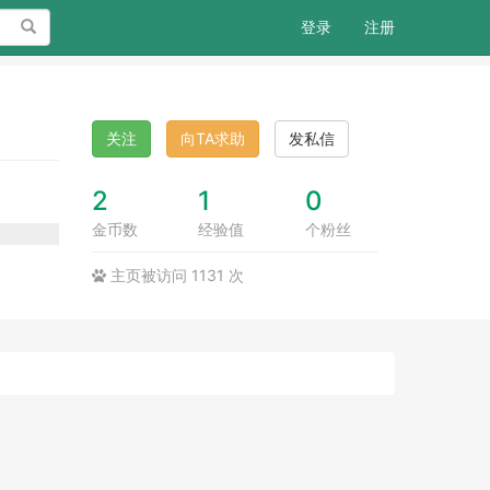
搜索
登录
注册
关注
向TA求助
发私信
2
1
0
金币数
经验值
个粉丝
主页被访问 1131 次